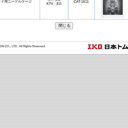
ッド用ニードルケージ
CAT-1611
KTV…EG
 CO., LTD . All Rights Reserved.