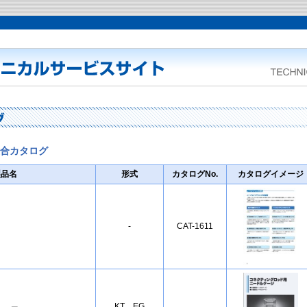
合カタログ
製品名
形式
カタログNo.
カタログイメージ
-
CAT-1611
KT…EG